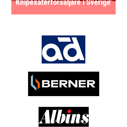
Knipexåterförsäljare i Sverige