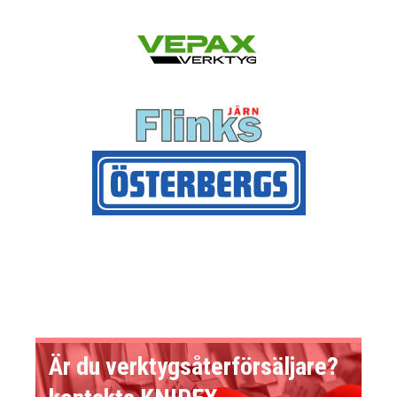
Är du verktygsåterförsäljare?